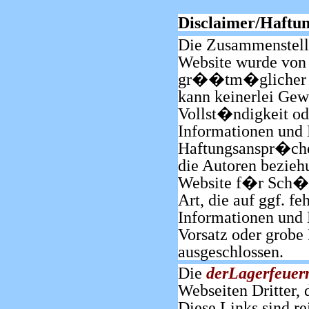
Disclaimer/Haftun
Die Zusammenstellu
Website wurde vo
gr��tm�glicher S
kann keinerlei Gew
Vollst�ndigkeit ode
Informationen un
Haftungsanspr�ch
die Autoren bezieh
Website f�r Sch�de
Art, die auf ggf. f
Informationen und 
Vorsatz oder grobe 
ausgeschlossen.
Die
derLagerfeuer
Webseiten Dritter, 
Diese Links sind r