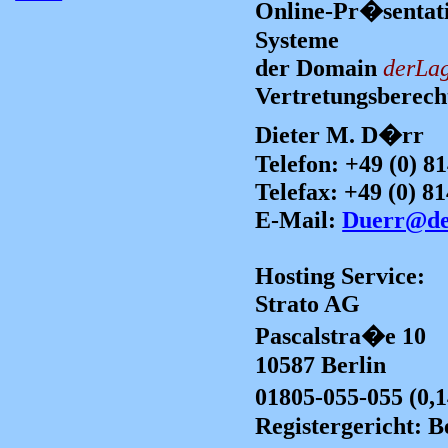
Online-Pr�sentat
Systeme
der Domain
derLag
Vertretungsberecht
Dieter M. D�rr
Telefon:
+49 (0) 8
Telefax: +49 (0) 8
E-Mail:
Duerr@de
Hosting Service:
Strato AG
Pascalstra�e 10
10587 Berlin
01805-055-055 (0,
Registergericht: 