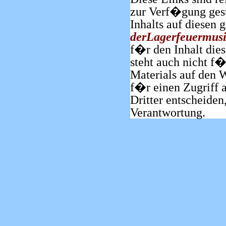
zur Verf�gung geste
Inhalts auf diesen 
derLagerfeuermusi
f�r den Inhalt dies
steht auch nicht f�
Materials auf den W
f�r einen Zugriff 
Dritter entscheiden,
Verantwortung.