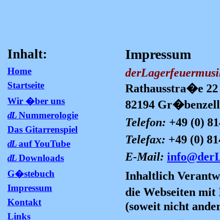
Inhalt:
Impressum
Home
derLagerfeuermusi
Startseite
Rathausstra�e 22
Wir �ber uns
82194 Gr�benzel
dL
Nummerologie
Telefon: +
49 (0) 8
Das Gitarrenspiel
Telefax:
+49 (0) 81
dL
auf YouTube
E-Mail:
info@derL
dL
Downloads
G�stebuch
Inhaltlich Veran
Impressum
die Webseiten mit
Kontakt
(soweit nicht ande
Links